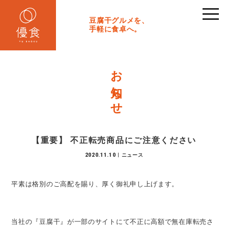
toggl
navig
豆腐干グルメを、
手軽に食卓へ。
お知らせ
【重要】 不正転売商品にご注意ください
2020.11.10
|
ニュース
平素は格別のご高配を賜り、厚く御礼申し上げます。
当社の『豆腐干』が一部のサイトにて不正に高額で無在庫転売さ