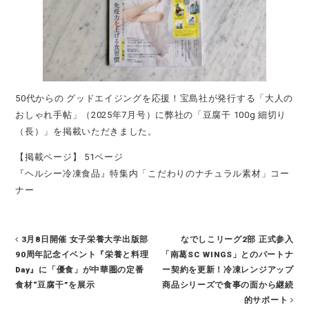
50代からの グッドエイジングを応援！宝島社が発行する「大人の
おしゃれ手帖」（2025年7月号）に弊社の「豆腐干 100g 細切り
（長）」を掲載いただきました。
【掲載ページ】 51ページ
『ヘルシー冷凍食品』特集内「こだわりのナチュラル素材」コー
ナー
3月8日開催 女子栄養大学出版部
なでしこリーグ2部 正式参入
90周年記念イベント『栄養と料理
「南葛SC WINGS」とのパートナ
Day』に「優食」が中華圏の定番
ー契約を更新！冷凍レンジアップ
食材“豆腐干”を展示
商品シリーズで食事の面から継続
的サポート