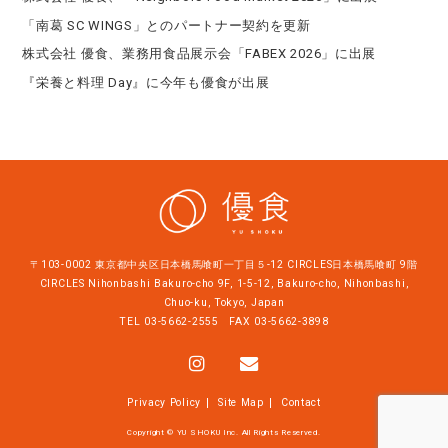
「南葛 SC WINGS」とのパートナー契約を更新
株式会社 優食、業務用食品展示会「FABEX 2026」に出展
『栄養と料理 Day』に今年も優食が出展
〒103-0002 東京都中央区日本橋馬喰町一丁目５-12 CIRCLES日本橋馬喰町 9階
CIRCLES Nihonbashi Bakuro-cho 9F, 1-5-12, Bakuro-cho, Nihonbashi,
Chuo-ku, Tokyo, Japan
TEL
03-5662-2555
FAX 03-5662-3898
Privacy Policy
Site Map
Contact
Copyright © YU SHOKU Inc. All Rights Reserved.