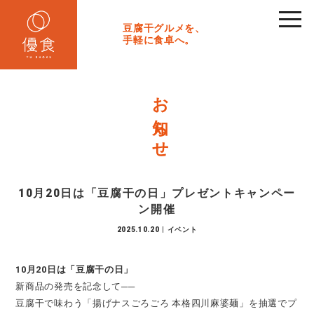
toggl
navig
豆腐干グルメを、
手軽に食卓へ。
お知らせ
10月20日は「豆腐干の日」プレゼントキャンペー
ン開催
2025.10.20
|
イベント
10月20日は「豆腐干の日」
新商品の発売を記念して──
豆腐干で味わう「揚げナスごろごろ 本格四川麻婆麺」を抽選でプ