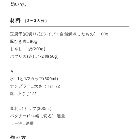
防いで。
材料
（2〜3人分）
豆腐干(細切り/短タイプ・自然解凍したもの)…100g
豚ひき肉…80g
もやし…1袋(200g)
パプリカ(赤)…1/2個(60g)
Ａ
水…1と1/2カップ(300ml)
ナンプラー…大さじ1と1/2
塩…小さじ1/4
豆乳…1カップ(200ml)
パクチー(2㎝幅に切る)…適量
ラー油…適量
作り方