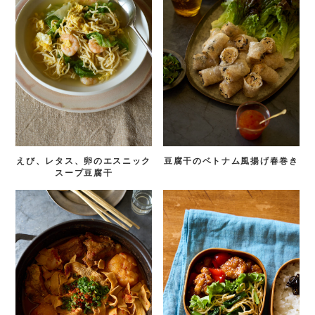
えび、レタス、卵のエスニック
豆腐干のベトナム風揚げ春巻き
スープ豆腐干