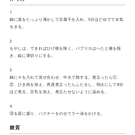
1
鍋に湯をたっぷり沸かして豆腐干を入れ、5分ほどゆでて水気
をきる。
2
もやしは、できればひげ根を除く。パプリカはへたと種を除
き、縦に薄切りにする。
3
鍋にＡを入れて混ぜ合わせ、中火で熱する。煮立ったら①、
②、ひき肉を加え、再度煮立ったらふたをし、弱火にして8分
ほど煮る。豆乳を加え、煮立たせないように温める。
4
③を器に盛り、パクチーをのせてラー油をかける。
糖質