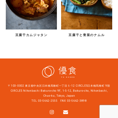
豆腐干カムジャタン
豆腐干と青菜のナムル
〒103-0002 東京都中央区日本橋馬喰町一丁目５-12 CIRCLES日本橋馬喰町 9階
CIRCLES Nihonbashi Bakuro-cho 9F, 1-5-12, Bakuro-cho, Nihonbashi,
Chuo-ku, Tokyo, Japan
TEL
03-5662-2555
FAX 03-5662-3898