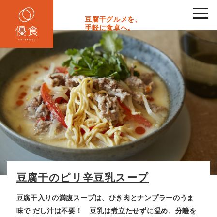
toggl
navig
豆腐干グルメを、
手軽に食卓へ。
豆腐干のピリ辛豆乳スープ
豆腐干入りの満腹スープは、ひき肉とナンプラーのうま
味で
だし汁は不要！ 豆乳は煮立たせずに温め、分離を