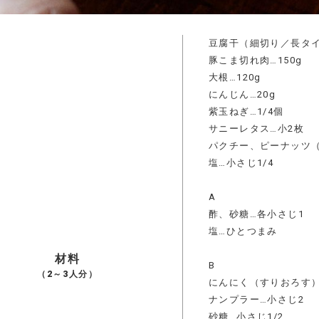
豆腐干（細切り／長タイ
豚こま切れ肉…150g
大根…120g
にんじん…20g
紫玉ねぎ…1/4個
サニーレタス…小2枚
パクチー、ピーナッツ
塩…小さじ1/4
A
酢、砂糖…各小さじ1
塩…ひとつまみ
材料
B
（2～3人分）
にんにく（すりおろす）
ナンプラー…小さじ2
砂糖…小さじ1/2