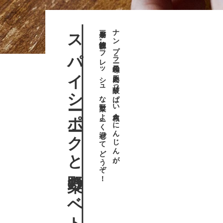
スパイシーポークと野菜のベトナム風豆腐干和え麺
豆腐干と相性抜群。フレッシュな野菜とよーく混ぜてどうぞ！
ナンプラー風味の豚肉と甘酸っぱい大根＆にんじんが、