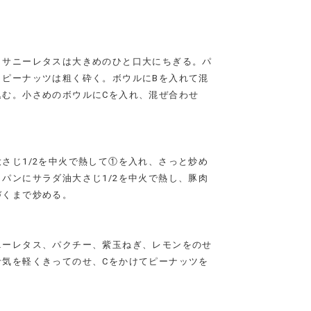
、サニーレタスは大きめのひと口大にちぎる。パ
、ピーナッツは粗く砕く。ボウルにBを入れて混
込む。小さめのボウルにCを入れ、混ぜ合わせ
さじ1/2を中火で熱して①を入れ、さっと炒め
パンにサラダ油大さじ1/2を中火で熱し、豚肉
づくまで炒める。
ニーレタス、パクチー、紫玉ねぎ、レモンをのせ
汁気を軽くきってのせ、Cをかけてピーナッツを