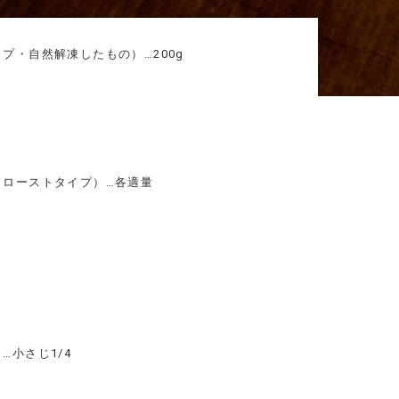
プ・自然解凍したもの）…200g
（ローストタイプ）…各適量
…小さじ1/4