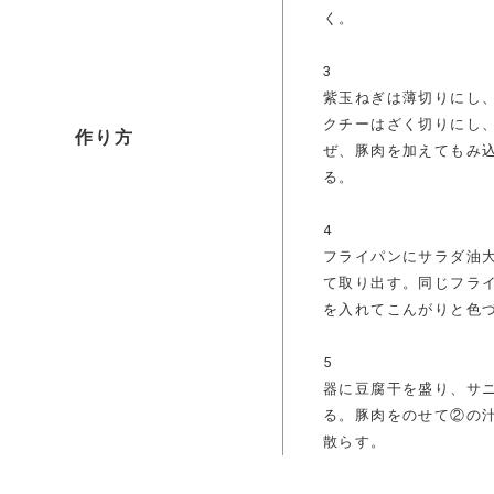
く。
3
紫玉ねぎは薄切りにし
クチーはざく切りにし
作り方
ぜ、豚肉を加えてもみ
る。
4
フライパンにサラダ油大
て取り出す。同じフライ
を入れてこんがりと色
5
器に豆腐干を盛り、サ
る。豚肉をのせて②の
散らす。