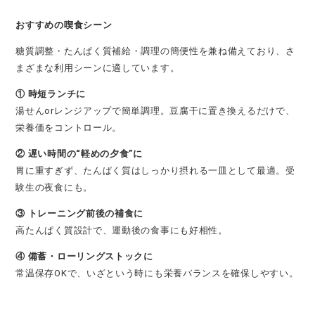
おすすめの喫食シーン
糖質調整・たんぱく質補給・調理の簡便性を兼ね備えており、さ
まざまな利用シーンに適しています。
① 時短ランチに
湯せんorレンジアップで簡単調理。豆腐干に置き換えるだけで、
栄養価をコントロール。
② 遅い時間の“軽めの夕食”に
胃に重すぎず、たんぱく質はしっかり摂れる一皿として最適。受
験生の夜食にも。
③ トレーニング前後の補食に
高たんぱく質設計で、運動後の食事にも好相性。
④ 備蓄・ローリングストックに
常温保存OKで、いざという時にも栄養バランスを確保しやすい。