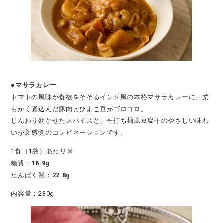
●マサラカレー
トマトの風味が食欲をそそるインド風の本格マサラカレーに、柔
らかく煮込んだ豚肉とひよこ豆がゴロゴロ。
じんわり効かせたスパイスと、平打ち麺風豆腐干のやさしい味わ
いが新感覚のコンビネーションです。
1食（1袋）あたり※
糖質：
16.9g
たんぱく質：
22.8g
内容量：230g