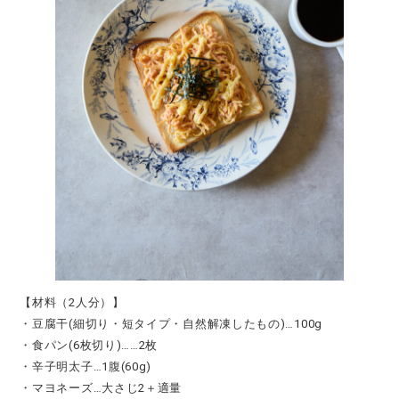
【材料（2人分）】
・豆腐干(細切り・短タイプ・自然解凍したもの)…100g
・食パン(6枚切り)……2枚
・辛子明太子…1腹(60g)
・マヨネーズ…大さじ2＋適量