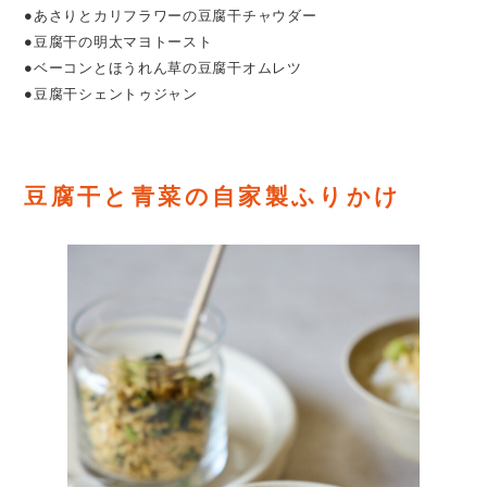
●
あさりとカリフラワーの豆腐干チャウダー
●
豆腐干の明太マヨトースト
●
ベーコンとほうれん草の豆腐干オムレツ
●
豆腐干シェントゥジャン
豆腐干と青菜の自家製ふりかけ