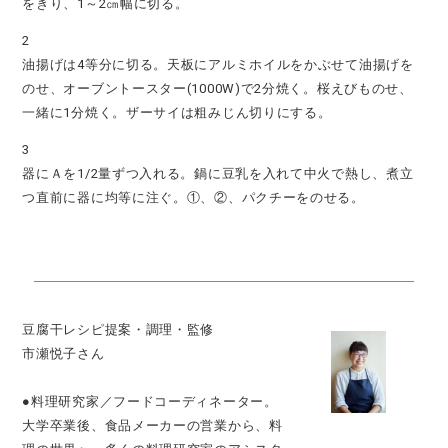
をきり、1～2㎝幅に切る。
2
油揚げは4等分に切る。天板にアルミホイルをかぶせて油揚げを
のせ、オーブントースター(1000W)で2分焼く。桜えびものせ、
一緒に1分焼く。ザーサイは粗みじん切りにする。
3
器にＡを1/2量ずつ入れる。鍋に豆乳を入れて中火で熱し、煮立
つ直前に器に均等に注ぐ。①、②、パクチーをのせる。
豆腐干レシピ提案・調理・監修
市瀬悦子さん
●料理研究家／フードコーディネーター。
大学卒業後、食品メーカーの営業から、料