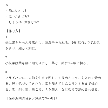
Ａ
・酒…大さじ1
・塩…小さじ1/3
・しょうゆ…大さじ1/2
【作り方】
1
鍋に湯をたっぷり沸かし、豆腐干を入れる。5分ほどゆでて水気
をきり、細かく刻む。
2
小松菜は葉を縦に細切りにし、茎と一緒に1㎝幅に切る。
3
フライパンにごま油を中火で熱し、ちりめんじゃこを入れて炒め
る。軽く色づいてきたら、②を加えてしんなりとするまで炒め
る。①、削り節、白ごま、Ａを加え、なじむまで炒め合わせる。
〔保存期間の目安／冷蔵で3～4日〕