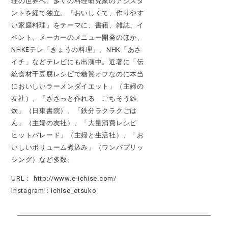
理の世界へ。多くの料理研究家のアシスタ
ントを経て独立。『おいしくて、作りやす
い家庭料理』をテーマに、書籍、雑誌、イ
ベント、メーカーのメニュー開発のほか、
NHKEテレ「きょうの料理」、NHK「あさ
イチ」などテレビにも出演中。近著に「伝
統食材干豆腐レシピで糖質オフなのに本当
においしいラーメンダイエット」（主婦の
友社）、「ささっと作れる ごちそう雑
炊」（日東書院）、「鉄分ラクラクごは
ん」（主婦の友社）、「大量消費レシピ
ヒットパレード」（主婦と生活社）、「お
いしいボリューム煮込み」（ワンパプリッ
シング）など多数。
URL：
http://www.e-ichise.com/
Instagram：
ichise_etsuko