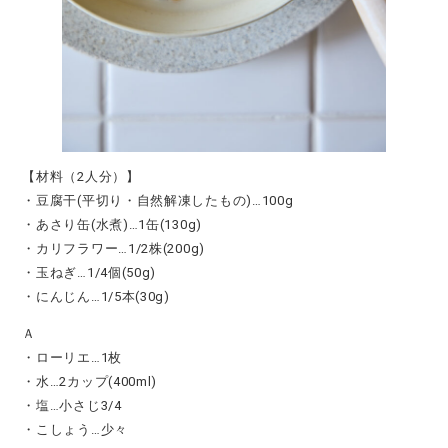
【材料（2人分）】
・豆腐干(平切り・自然解凍したもの)…100g
・あさり缶(水煮)…1缶(130g)
・カリフラワー…1/2株(200g)
・玉ねぎ…1/4個(50g)
・にんじん…1/5本(30g)
Ａ
・ローリエ…1枚
・水…2カップ(400ml)
・塩…小さじ3/4
・こしょう…少々