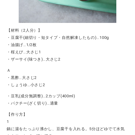
【材料（2人分）】
・豆腐干(細切り・短タイプ・自然解凍したもの)…100g
・油揚げ…1/2枚
・桜えび…大さじ1
・ザーサイ(味つき)…大さじ2
Ａ
・黒酢…大さじ2
・しょうゆ…小さじ2
・豆乳(成分無調整)…2カップ(400ml)
・パクチー(ざく切り)…適量
【作り方】
1
鍋に湯をたっぷり沸かし、豆腐干を入れる。5分ほどゆでて水気