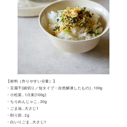
【材料（作りやすい分量）】
・豆腐干(細切り／短タイプ・自然解凍したもの)…100g
・小松菜…1/2束(100g)
・ちりめんじゃこ…20g
・ごま油…大さじ1
・削り節…2g
・白いりごま…大さじ1