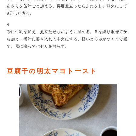
あさりを缶汁ごと加える。再度煮立ったらふたをし、弱火にして
8分ほど煮る。
4
③に牛乳を加え、煮立たせないように温める。Ｂを練り混ぜてか
ら加え、煮汁に溶き入れて中火にする。軽いとろみがつくまで煮
て、器に盛ってパセリを散らす。
豆腐干の明太マヨトースト