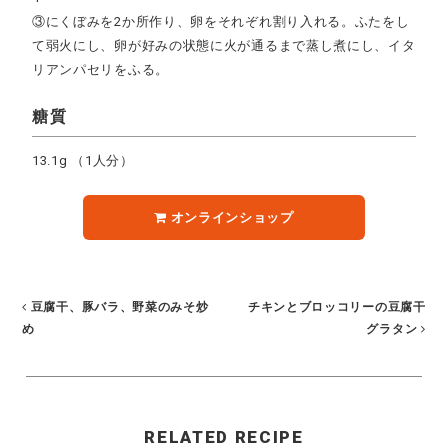
③にくぼみを2か所作り、卵をそれぞれ割り入れる。ふたをし
て弱火にし、卵が好みの状態に火が通るまで蒸し煮にし、イタ
リアンパセリをふる。
糖質
13.1g
（1人分）
オンラインショップ
豆腐干、豚バラ、野菜のみそ炒
チキンとブロッコリーの豆腐干
め
グラタン
RELATED RECIPE