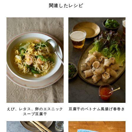
関連したレシピ
えび、レタス、卵のエスニック
豆腐干のベトナム風揚げ春巻き
スープ豆腐干