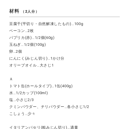
材料
（2人分）
豆腐干(平切り・自然解凍したもの)…100g
ベーコン…2枚
パプリカ(赤)…1/2個(60g)
玉ねぎ…1/2個(100g)
卵…2個
にんにく(みじん切り)…1かけ分
オリーブオイル…大さじ1
Ａ
トマト缶(ホールタイプ)…1缶(400g)
水…1/2カップ(100ml)
塩…小さじ2/3
クミンパウダー、チリパウダー…各小さじ1/2
こしょう…少々
イタリアンパセリ(粗みじん切り)…適量