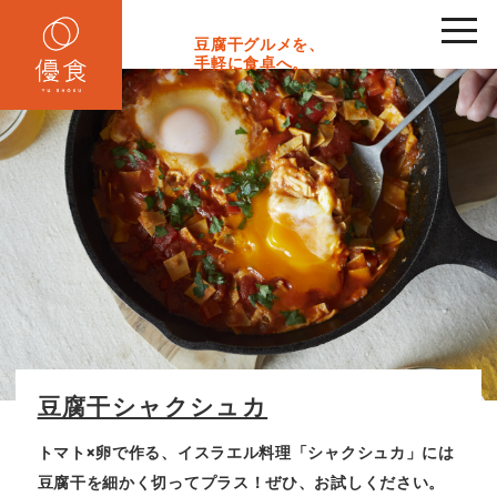
toggl
navig
豆腐干グルメを、
手軽に食卓へ。
豆腐干シャクシュカ
トマト×卵で作る、イスラエル料理「シャクシュカ」には
豆腐干を細かく切ってプラス！ぜひ、お試しください。