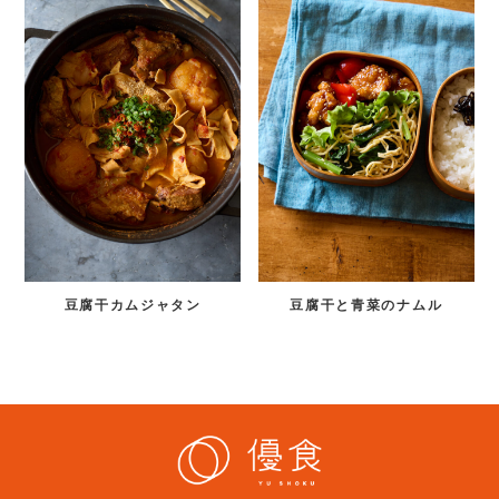
豆腐干カムジャタン
豆腐干と青菜のナムル