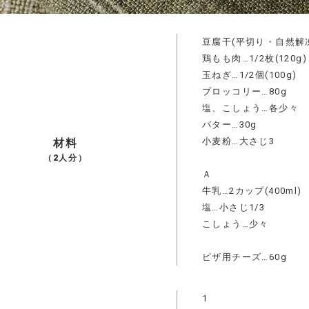
豆腐干(平切り・自然解凍
鶏もも肉…1/2枚(120g)
玉ねぎ…1/2個(100g)
ブロッコリー…80g
塩、こしょう…各少々
バター…30g
小麦粉…大さじ3
材料
（2人分）
Ａ
牛乳…2カップ(400ml)
塩…小さじ1/3
こしょう…少々
ピザ用チーズ…60g
1