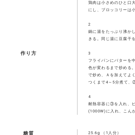
鶏肉は小さめのひと口
にし、ブロッコリーは
2
鍋に湯をたっぷり沸か
きる。同じ湯に豆腐干
作り方
3
フライパンにバターを
色が変わるまで炒める
で炒め、Ａを加えてよ
つくまで4～5分煮て、
4
耐熱容器に③を入れ、
(1000W)に入れ、こ
25.6g
（1人分）
糖質