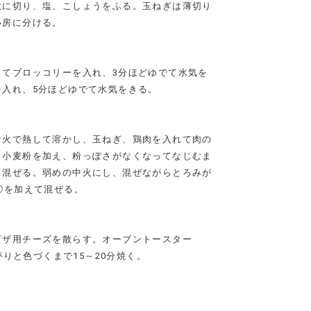
大に切り、塩、こしょうをふる。玉ねぎは薄切り
小房に分ける。
してブロッコリーを入れ、3分ほどゆでて水気を
を入れ、5分ほどゆでて水気をきる。
中火で熱して溶かし、玉ねぎ、鶏肉を入れて肉の
。小麦粉を加え、粉っぽさがなくなってなじむま
く混ぜる。弱めの中火にし、混ぜながらとろみが
②を加えて混ぜる。
ピザ用チーズを散らす。オーブントースター
んがりと色づくまで15～20分焼く。