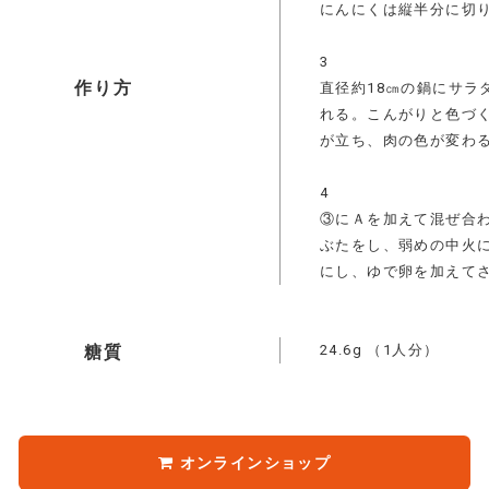
にんにくは縦半分に切
3
作り方
直径約18㎝の鍋にサラ
れる。こんがりと色づく
が立ち、肉の色が変わ
4
③にＡを加えて混ぜ合
ぶたをし、弱めの中火に
にし、ゆで卵を加えて
24.6g
（1人分）
糖質
オンラインショップ