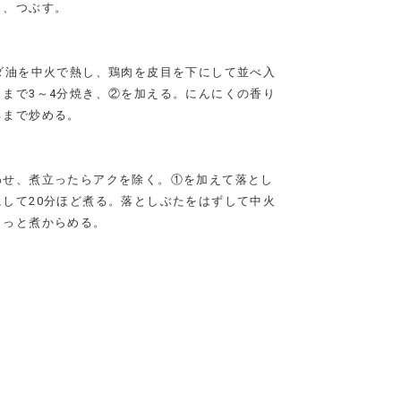
り、つぶす。
ダ油を中火で熱し、鶏肉を皮目を下にして並べ入
まで3～4分焼き、②を加える。にんにくの香り
るまで炒める。
わせ、煮立ったらアクを除く。①を加えて落とし
して20分ほど煮る。落としぶたをはずして中火
さっと煮からめる。