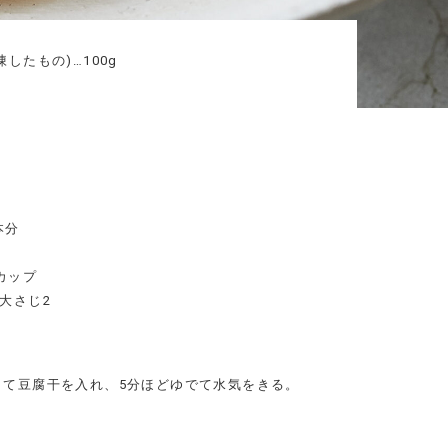
したもの)…100g
本分
カップ
大さじ2
して豆腐干を入れ、5分ほどゆでて水気をきる。