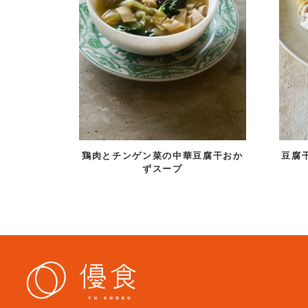
鶏肉とチンゲン菜の中華豆腐干おか
豆腐
ずスープ