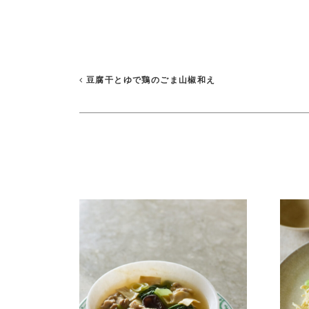
豆腐干とゆで鶏のごま山椒和え