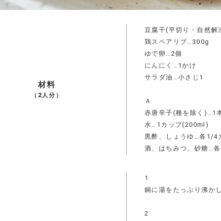
豆腐干(平切り・自然解凍
鶏スペアリブ…300g
ゆで卵…2個
にんにく…1かけ
サラダ油…小さじ1
材料
（2人分）
Ａ
赤唐辛子(種を除く)…1
水…1カップ(200ml)
黒酢、しょうゆ…各1/4
酒、はちみつ、砂糖…各
1
鍋に湯をたっぷり沸か
2