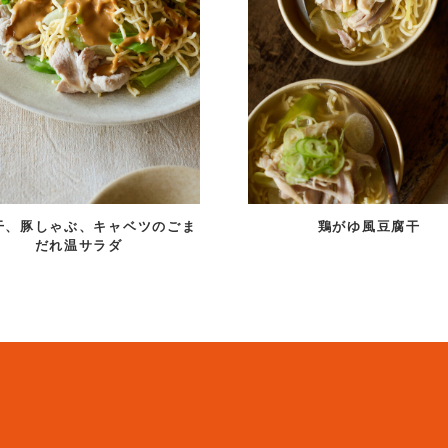
干、豚しゃぶ、キャベツのごま
鶏がゆ風豆腐干
だれ温サラダ