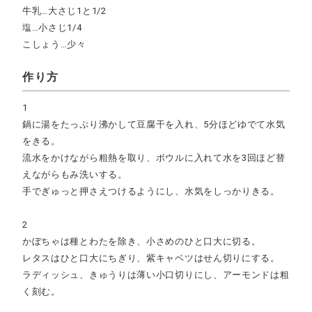
牛乳…大さじ1と1/2
塩…小さじ1/4
こしょう…少々
作り方
1
鍋に湯をたっぷり沸かして豆腐干を入れ、5分ほどゆでて水気
をきる。
流水をかけながら粗熱を取り、ボウルに入れて水を3回ほど替
えながらもみ洗いする。
手でぎゅっと押さえつけるようにし、水気をしっかりきる。
2
かぼちゃは種とわたを除き、小さめのひと口大に切る。
レタスはひと口大にちぎり、紫キャベツはせん切りにする。
ラディッシュ、きゅうりは薄い小口切りにし、アーモンドは粗
く刻む。