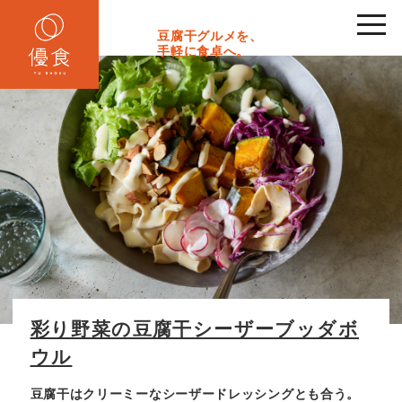
toggl
navig
豆腐干グルメを、
手軽に食卓へ。
彩り野菜の豆腐干シーザーブッダボ
ウル
豆腐干はクリーミーなシーザードレッシングとも合う。