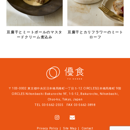
豆腐干とミートボールのマスタ
豆腐干とカリフラワーのミート
ードクリーム煮込み
ローフ
〒103-0002 東京都中央区日本橋馬喰町一丁目５-12 CIRCLES日本橋馬喰町 9階
CIRCLES Nihonbashi Bakuro-cho 9F, 1-5-12, Bakuro-cho, Nihonbashi,
Chuo-ku, Tokyo, Japan
TEL
03-5662-2555
FAX 03-5662-3898
Privacy Policy
Site Map
Contact