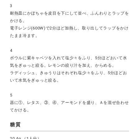
3
耐熱皿にかぼちゃを皮目を下にして並べ、ふんわりとラップを
かける。
電子レンジ(600W)で2分ほど加熱し、取り出してラップをかけ
たまま冷ます。
4
ボウルに紫キャベツを入れて塩少々をふり、5分ほどおいて水
気をぎゅっと絞る。レモンの絞り汁を加え、からめる。
ラディッシュ、きゅうりはそれぞれ塩少々をふり、5分ほどお
いて水気をぎゅっと絞る。
5
器に①、レタス、③、④、アーモンドを盛り、Ａを混ぜ合わせ
てかける。
糖質
20.4g
（1人分）