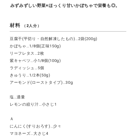
みずみずしい野菜×ほっくり甘いかぼちゃで栄養も◎。
材料
（2人分）
豆腐干(平切り・自然解凍したもの)…2袋(200g)
かぼちゃ…1/8個(正味150g)
リーフレタス…2枚
紫キャベツ…小1/8個(100g)
ラディッシュ…5個
きゅうり…1/2本(50g)
アーモンド(ローストタイプ)…30g
塩…適量
レモンの絞り汁…小さじ1
Ａ
にんにく(すりおろす)…少々
マヨネーズ…大さじ4