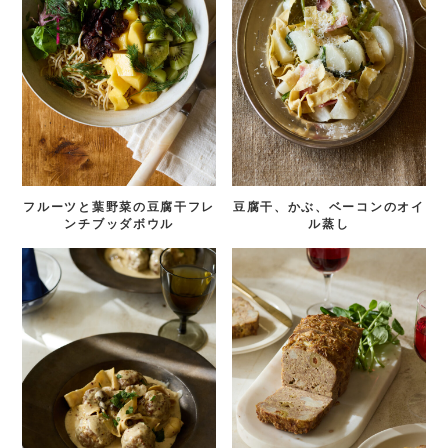
フルーツと葉野菜の豆腐干フレ
豆腐干、かぶ、ベーコンのオイ
ンチブッダボウル
ル蒸し