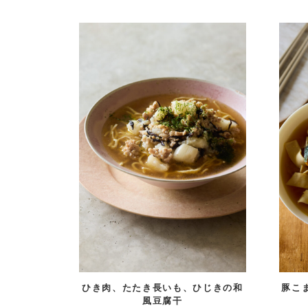
ひき肉、たたき長いも、ひじきの和
豚こ
風豆腐干