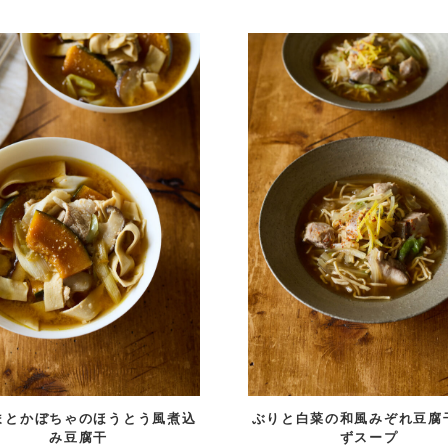
まとかぼちゃのほうとう風煮込
ぶりと白菜の和風みぞれ豆腐
み豆腐干
ずスープ