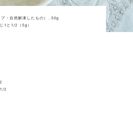
プ・自然解凍したもの）…50g
1と1/2（5g）
2
/2