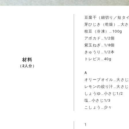
豆腐干（細切り／短タイ
芽ひじき（乾燥）…大さじ
枝豆（冷凍）…100g
アボカド…1/2個
紫玉ねぎ…1/8個
きゅうり…1/2本
トレビス…40g
材料
（2人分）
A
オリーブオイル…大さじ
レモンの絞り汁…大さじ1
しょうゆ…小さじ1/2
塩…小さじ1/3
こしょう…少々
1