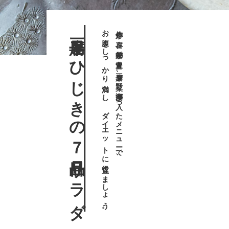
豆腐干とひじきの７品目サラダ
お腹をしっかり満たし、ダイエットに役立てましょう。
身体が喜ぶ栄養が豊富！ 豆腐干、野菜、海藻が入ったメニューで、