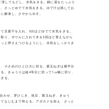
ど浸してもどし、水気をきる。鍋に湯をたっぷり
れ、さっとゆでて水気をきる。ゆで汁は残してお
りに解凍し、さやから出す。
して豆腐干を入れ、5分ほどゆでて水気をきる。
を取り、ボウルに入れて水を3回ほど替えながら
ゅっと押さえつけるようにし、水気をしっかりき
き、小さめのひと口大に切る。紫玉ねぎは横半分
る。きゅうりは縦4等分に切って1㎝幅に切り、
ちぎる。
ぜ合わせ、芽ひじき、枝豆、紫玉ねぎ、きゅう
えてなじむまで和える。アボカドを加え、さっと