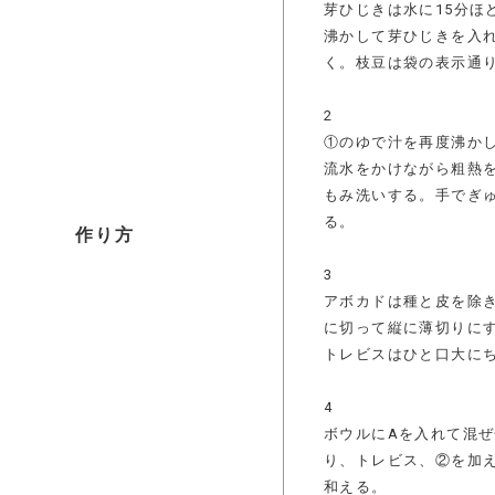
芽ひじきは水に15分ほ
沸かして芽ひじきを入
く。枝豆は袋の表示通
2
①のゆで汁を再度沸か
流水をかけながら粗熱
もみ洗いする。手でぎ
る。
作り方
3
アボカドは種と皮を除
に切って縦に薄切りにす
トレビスはひと口大に
4
ボウルにAを入れて混
り、トレビス、②を加
和える。