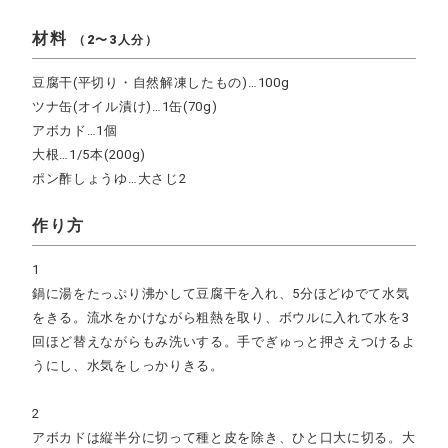
材料
（2〜3人分）
豆腐干(平切り・自然解凍したもの)…100g
ツナ缶(オイル漬け)…1缶(70g)
アボカド…1個
大根…1/5本(200g)
ポン酢しょうゆ…大さじ2
作り方
1
鍋に湯をたっぷり沸かして豆腐干を入れ、5分ほどゆでて水気
をきる。流水をかけながら粗熱を取り、ボウルに入れて水を3
回ほど替えながらもみ洗いする。手でぎゅっと押さえつけるよ
うにし、水気をしっかりきる。
2
アボカドは縦半分に切って種と皮を除き、ひと口大に切る。大