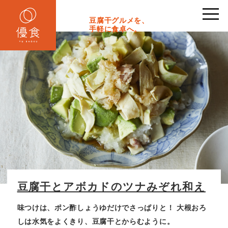
toggl
navig
豆腐干グルメを、
手軽に食卓へ。
豆腐干とアボカドのツナみぞれ和え
味つけは、ポン酢しょうゆだけでさっぱりと！
大根おろ
しは水気をよくきり、豆腐干とからむように。